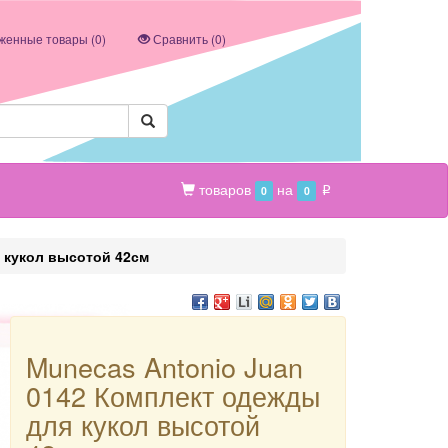
женные товары (
0
)
Сравнить (
0
)
товаров
на
0
0
p
 кукол высотой 42см
Munecas Antonio Juan
0142 Комплект одежды
для кукол высотой