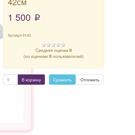
42см
1 500
p
Артикул
0142
Cредняя оценка
0
(по оценкам
0
пользователей)
В корзину
Сравнить
Отложить