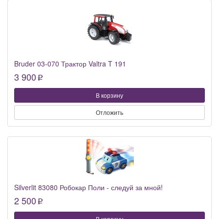
Bruder 03-070 Трактор Valtra T 191
3 900
p
В корзину
Отложить
Silverlit 83080 Робокар Поли - следуй за мной!
2 500
p
В корзину