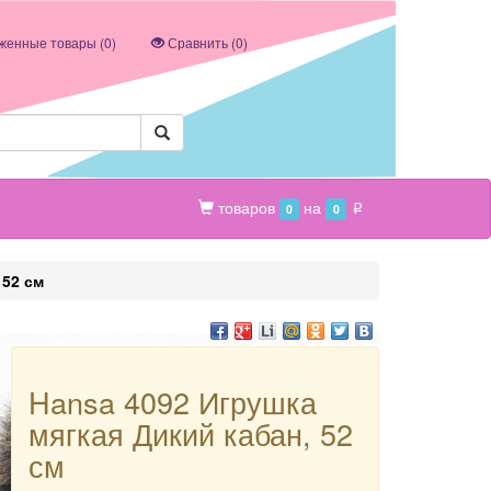
женные товары (
0
)
Сравнить (
0
)
товаров
на
0
0
p
 52 см
Hansa 4092 Игрушка
мягкая Дикий кабан, 52
см