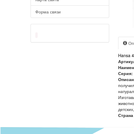
Форма связи
Оп
Hansa 4
Артику
Наимен
Серия:
Описан
получил
натурал
Изготав
животно
детских
Страна