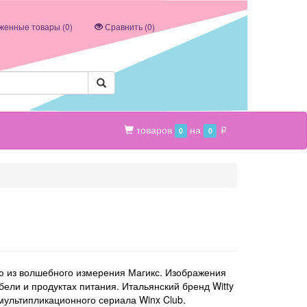
женные товары (
0
)
Сравнить (
0
)
товаров
на
0
0
p
фею из волшебного измерения Магикс. Изображения
бели и продуктах питания. Итальянский бренд Witty
 мультипликационного сериала Winx Club.