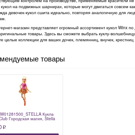
ствующим контролем на производстве, применяемые красители не 
 кукол на подвижных шарнирах, которые могут двигаться совсем как
жда девочек-кукол сшита идеально, повторяя аналогичную для лю
ам.
ернет-магазин представляет огромный ассортимент кукол Winx по 
оригинальные товары. Здесь вы сможете выбрать куклу-волшебницу
е целые коллекции для ваших дочек, племянниц, внучек, крестниц 
омендуемые товары
IW01281500_STELLA Кукла
Club Городская магия, Stella
0
p