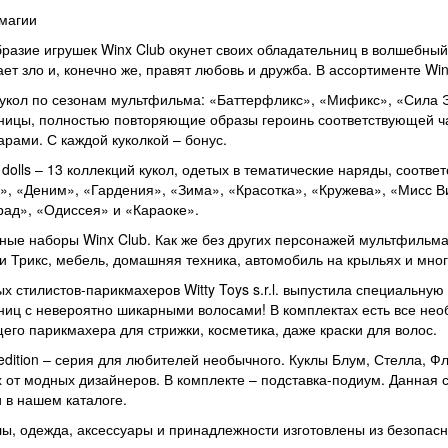
магии
разие игрушек Winx Club окунет своих обладательниц в волшебный 
ет зло и, конечно же, правят любовь и дружба. В ассортименте Wi
укол по сезонам мультфильма: «Баттерфликс», «Мификс», «Сила Эн
ицы, полностью повторяющие образы героинь соответствующей ча
арами. С каждой куколкой – бонус.
 dolls – 13 коллекций кукол, одетых в тематические наряды, соотв
, «Деним», «Гардения», «Зима», «Красотка», «Кружева», «Мисс В
ад», «Одиссея» и «Караоке».
ые наборы Winx Club. Как же без других персонажей мультфильма
и Трикс, мебель, домашняя техника, автомобиль на крыльях и мно
х стилистов-парикмахеров Witty Toys s.r.l. выпустила специальну
иц с невероятно шикарными волосами! В комплектах есть все нео
его парикмахера для стрижки, косметика, даже краски для волос.
 edition – серия для любителей необычного. Куклы Блум, Стелла, Ф
 от модных дизайнеров. В комплекте – подставка-подиум. Данная 
 в нашем каталоге.
лы, одежда, аксессуары и принадлежности изготовлены из безопасн