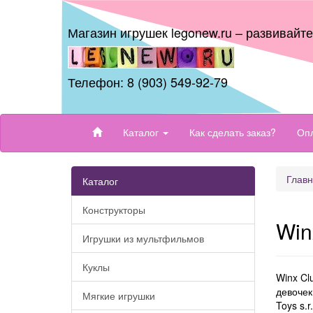
Магазин игрушек legonew.ru – развивайт
Телефон: 8 (903) 549-92-79
Каталог
Как сделать заказ?
Опл
Глав
Каталог
Конструкторы
Win
Игрушки из мультфильмов
Куклы
Winx Cl
девочек
Мягкие игрушки
Toys s.