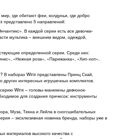
мир, где обитают феи, колдуньи, где добро
nx представлено 5 направлений:
чантикс». В каждой серии есть все девочки-
сти мультика – внешним видом, одеждой,
етствующие определенной серии. Среди них:
инкс», «Нежная роза», «Парижанка», «Хип-хоп»,
? В наборах Winx представлены Принц Скай,
го других интересных игрушечных комплектов.
ю серию Winx – головы-манекены девчонок-
бходимое для создания причесок: инструменты
лора, Муза, Текна и Лейла в сногсшибательных
серия – эксклюзивная новинка бренда, наборы уже в
ых материалов высокого качества с