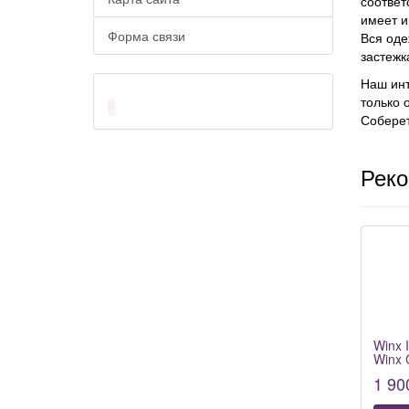
соответ
имеет и
Форма связи
Вся оде
застежк
Наш инт
только 
Соберет
Рек
Winx 
Winx 
1 90