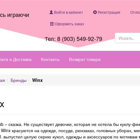
Войти в кабинет
Регистрация
Отло
есь играючи
Оформить заказ
Тел: 8 (903) 549-92-79
ата и Доставка
Контакты
Возврат товара
ная
Бренды
Winx
x
ub – сказка. Не существует девочки, которая не хотела бы куклу-
 Winx красуются на одежде, посуде, рюкзаках, головных уборах, ме
r.l. выпустил целую серию кукол, одежды и аксессуаров по мотивам