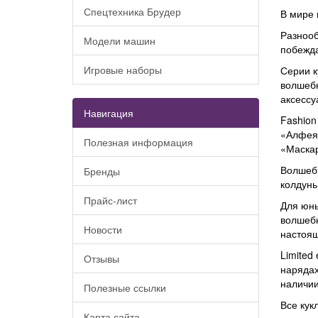
Спецтехника Брудер
В мире 
Разнооб
Модели машин
побежда
Игровые наборы
Серии к
волшебн
аксессу
Навигация
Fashion
«Алфея»
Полезная информация
«Маскар
Волшебн
Бренды
колдунь
Прайс-лист
Для юны
волшебн
Новости
настоящ
Limited
Отзывы
нарядах
наличии
Полезные ссылки
Все кук
Карта сайта